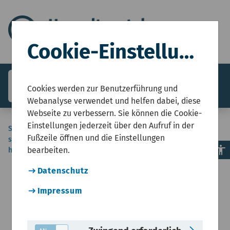
Cookie-Einstellungen
search
menu
Menü
Cookies werden zur Benutzerführung und
Webanalyse verwendet und helfen dabei, diese
Webseite zu verbessern. Sie können die Cookie-
Einstellungen jederzeit über den Aufruf in der
Sie
Start
Umweltzustandsbericht NRW
Boden und Wasser
Wasserwirtschaft
Fußzeile öffnen und die Einstellungen
sind
Der Zustand unserer Fließgewässer und des
accessibility
bearbeiten.
hier:
Grundwassers
Datenschutz
Impressum