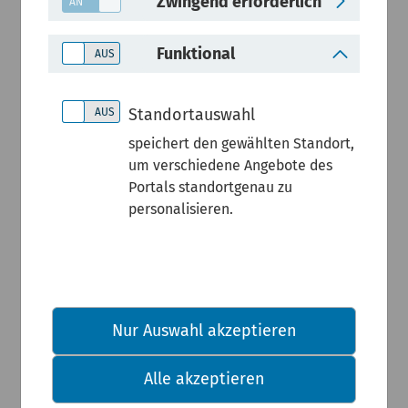
Zwingend erforderlich
Der
Funktional
Zustand
Standortauswahl
unserer
speichert den gewählten Standort,
um verschiedene Angebote des
Fließgewäs
Portals standortgenau zu
personalisieren.
ser und
des
Nur Auswahl akzeptieren
Grundwass
Alle akzeptieren