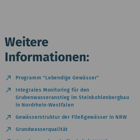
Weitere
Informationen:
north_east
Programm "Lebendige Gewässer"
north_east
Integrales Monitoring für den
Grubenwasseranstieg im Steinkohlenbergbau
in Nordrhein-Westfalen
north_east
Gewässerstruktur der Fließgewässer in NRW
north_east
Grundwasserqualität