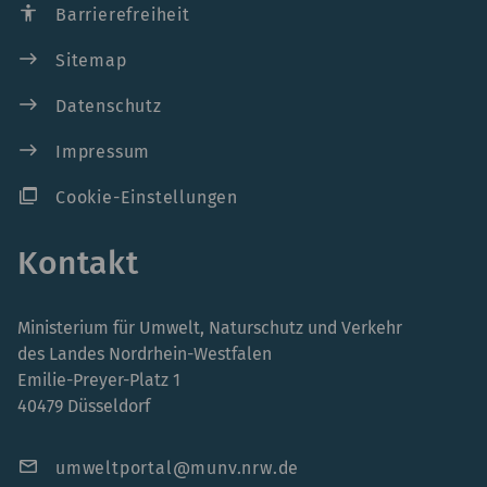
accessibility
Barrierefreiheit
east
Sitemap
east
Datenschutz
east
Impressum
ad_group
Cookie-Einstellungen
Kontakt
Ministerium für Umwelt, Naturschutz und Verkehr
des Landes Nordrhein-Westfalen
Emilie-Preyer-Platz 1
40479 Düsseldorf
mail
umweltportal@munv.nrw.de