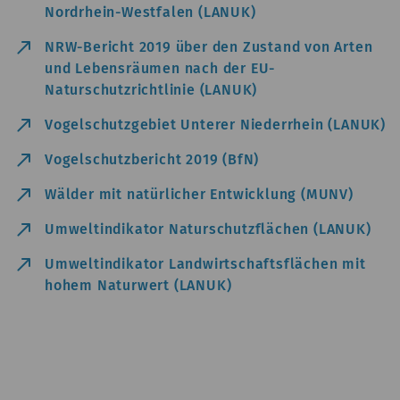
Nordrhein-Westfalen (LANUK)
north_east
NRW-Bericht 2019 über den Zustand von Arten
und Lebensräumen nach der EU-
Naturschutzrichtlinie (LANUK)
north_east
Vogelschutzgebiet Unterer Niederrhein (LANUK)
north_east
Vogelschutzbericht 2019 (BfN)
north_east
Wälder mit natürlicher Entwicklung (MUNV)
north_east
Umweltindikator Naturschutzflächen (LANUK)
north_east
Umweltindikator Landwirtschaftsflächen mit
hohem Naturwert (LANUK)