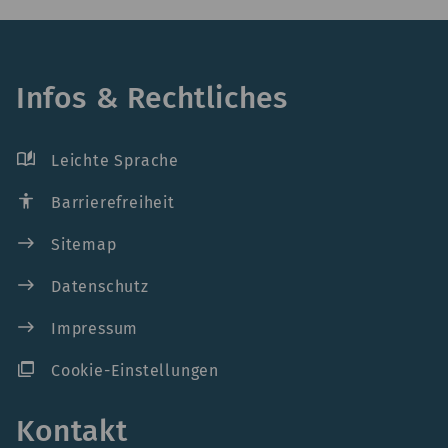
Infos & Rechtliches
auto_stories
Leichte Sprache
accessibility
Barrierefreiheit
east
Sitemap
east
Datenschutz
east
Impressum
ad_group
Cookie-Einstellungen
Kontakt