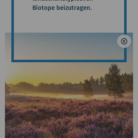
Biotope beizutragen.
© 
copyright