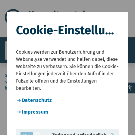
Cookie-Einstellungen
search
menu
Menü
Cookies werden zur Benutzerführung und
Webanalyse verwendet und helfen dabei, diese
Webseite zu verbessern. Sie können die Cookie-
Einstellungen jederzeit über den Aufruf in der
Sie
Start
Umweltzustandsbericht NRW
Natur, Ländliche Räume
Fußzeile öffnen und die Einstellungen
sind
Naturerbe und Naturschutz
accessibility
bearbeiten.
hier:
Entwicklung und Zustand von Gebieten mit und
ohne Schutzstatus
Datenschutz
Impressum