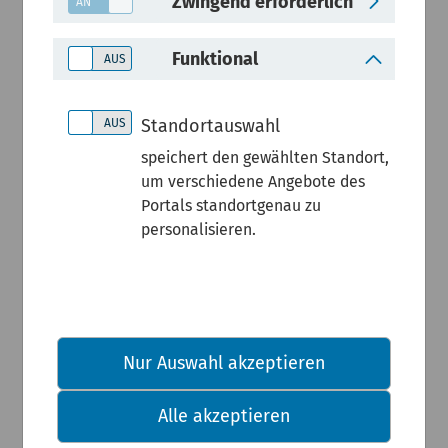
Zwingend erforderlich
Entwicklun
Funktional
g und
Standortauswahl
Zustand
speichert den gewählten Standort,
um verschiedene Angebote des
Portals standortgenau zu
von
personalisieren.
Gebieten
mit und
Nur Auswahl akzeptieren
ohne
Alle akzeptieren