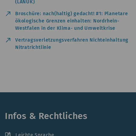
(LANUK)
north_east
Broschüre: nach(haltig) gedacht! #1: Planetare
ökologische Grenzen einhalten: Nordrhein-
Westfalen in der Klima- und Umweltkrise
north_east
Vertragsverletzungsverfahren Nichteinhaltung
Nitratrichtlinie
Infos & Rechtliches
auto_stories
Leichte Sprache