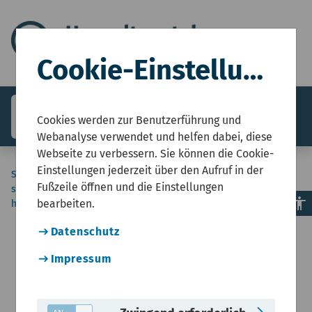
Cookie-Einstellungen
search
menu
Menü
Cookies werden zur Benutzerführung und
Webanalyse verwendet und helfen dabei, diese
Webseite zu verbessern. Sie können die Cookie-
Einstellungen jederzeit über den Aufruf in der
Sie
Start
Umweltzustandsbericht NRW
Boden und Wasser
Wasserwirtschaft
Fußzeile öffnen und die Einstellungen
sind
Planetare Grenze Veränderung in
accessibility
bearbeiten.
hier:
Biogeochemischen Kreisläufen – Phosphor und
Stickstoffkreislauf
Datenschutz
Impressum