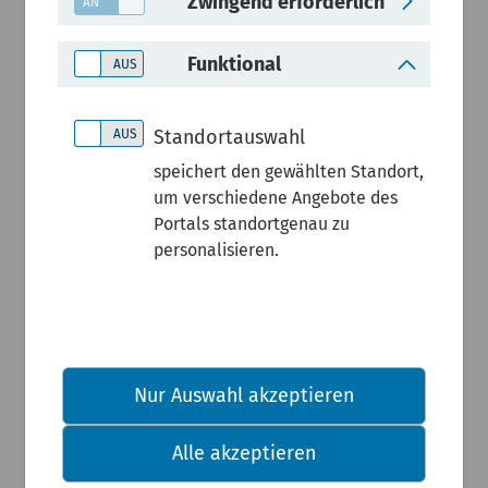
Zwingend erforderlich
Wasser
Funktional
und
Standortauswahl
Planetare
speichert den gewählten Standort,
um verschiedene Angebote des
Grenze
Portals standortgenau zu
personalisieren.
Veränderu
ng in
Nur Auswahl akzeptieren
Süßwasser
Alle akzeptieren