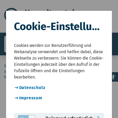
Cookie-Einstellungen
search
menu
Menü
Cookies werden zur Benutzerführung und
Webanalyse verwendet und helfen dabei, diese
Webseite zu verbessern. Sie können die Cookie-
Einstellungen jederzeit über den Aufruf in der
Sie
Start
Umweltzustandsbericht NRW
Boden und Wasser
Wasserwirtschaft
Fußzeile öffnen und die Einstellungen
sind
Wasser und Planetare Grenze Veränderung in
accessibility
bearbeiten.
hier:
Süßwassersystemen
Datenschutz
Impressum