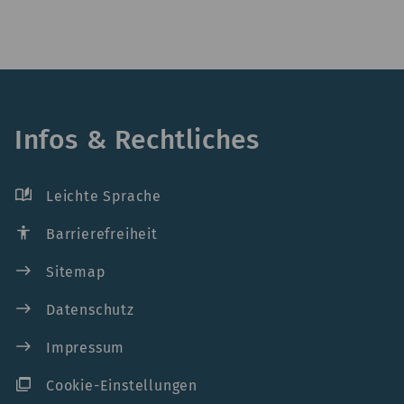
Infos & Rechtliches
auto_stories
Leichte Sprache
accessibility
Barrierefreiheit
east
Sitemap
east
Datenschutz
east
Impressum
ad_group
Cookie-Einstellungen