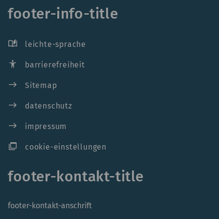
footer-info-title
auto_stories
leichte-sprache
accessibility
barrierefreiheit
east
Sitemap
east
datenschutz
east
impressum
ad_group
cookie-einstellungen
footer-kontakt-title
footer-kontakt-anschrift