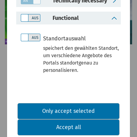
Technically necessary
Functional
Standortauswahl
speichert den gewählten Standort,
um verschiedene Angebote des
Flüchtige
Portals standortgenau zu
personalisieren.
organische
Verbindungen
Only accept selected
(VOC)
Accept all
-