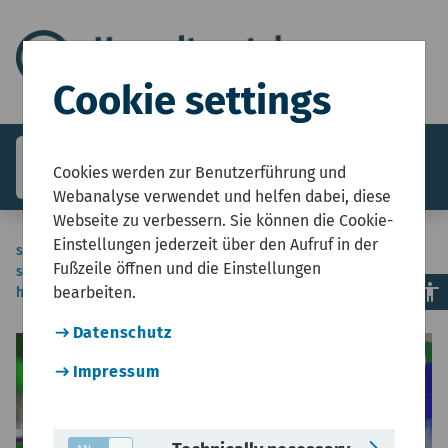
Cookie settings
search
menu
Menü
Cookies werden zur Benutzerführung und
Webanalyse verwendet und helfen dabei, diese
Webseite zu verbessern. Sie können die Cookie-
Einstellungen jederzeit über den Aufruf in der
sie-
Start
Innenraumluft
Schadstoffe
Flüchtige organische Verbindungen (VOC)
Fußzeile öffnen und die Einstellungen
sind-
accessibility
bearbeiten.
hier
Datenschutz
© 
copyright
Impressum