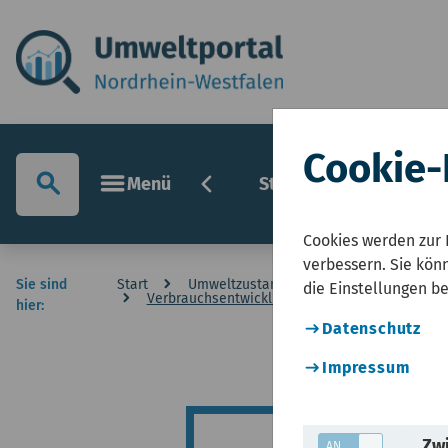
Cookie-
chevron_left
search
menu
Menü
Startseite
Umwelt
Cookies werden zur 
verbessern. Sie könn
Sie sind
Start
Umweltzustandsbericht NRW
Klima
die Einstellungen b
Verbrauchsentwicklung und Effizienzsteigerung
hier:
Datenschutz
Impressum
Zwi