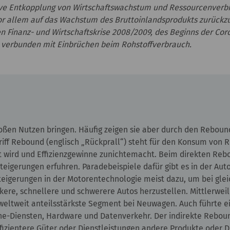
ative Entkopplung von Wirtschaftswachstum und Ressourcenverbr
vor allem auf das Wachstum des Bruttoinlandsprodukts zurück
len Finanz- und Wirtschaftskrise 2008/2009, des Beginns der C
 verbunden mit Einbrüchen beim Rohstoffverbrauch.
oßen Nutzen bringen. Häufig zeigen sie aber durch den Rebound
iff Rebound (englisch „Rückprall“) steht für den Konsum von 
t wird und Effizienzgewinne zunichtemacht. Beim direkten Reb
steigerungen erfuhren. Paradebeispiele dafür gibt es in der Au
steigerungen in der Motorentechnologie meist dazu, um bei gl
kere, schnellere und schwerere Autos herzustellen. Mittlerwei
 weltweit anteilsstärkste Segment bei Neuwagen. Auch führte ei
e-Diensten, Hardware und Datenverkehr. Der indirekte Rebound
izientere Güter oder Dienstleistungen andere Produkte oder D