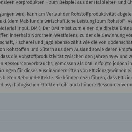
nsiven Vorprodukten – zum Beispiel aus der Halbleiter- und Ch
gangen wird, kann am Verlauf der Rohstoffproduktivität abgele
kt (dem Maß für die wirtschaftliche Leistung) zum Rohstoff- v
t Material Input, DMI). Der DMI misst zum einen die direkte En
ffen innerhalb Nordrhein-Westfalens, zu der die Gewinnung von
schaft, Fischerei und Jagd ebenso zählt wie die von Bodensch
on Rohstoffen und Gütern aus dem Ausland sowie deren Empf
, dass die Rohstoffproduktivität zwischen den Jahren 1994 u
ten Ressourcenverbrauchs, gemessen als DMI, erfolgte jedoch i
ärungen für dieses Auseinanderdriften von Effizienzgewinnen e
 bieten Rebound-Effekte. Sie können dazu führen, dass Effizi
nd psychologischen Effekten teils auch höhere Ressourcenverb