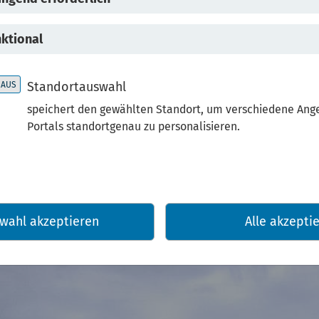
hsentwicklung und
ktional
steigerungen bei Rohs
Standortauswahl
speichert den gewählten Standort, um verschiedene Ang
Portals standortgenau zu personalisieren.
g mit Ressourcen wie biotischen und abiotische
r, ist ein Gradmesser für die Nachhaltigkeit. D
 teils kritischen Rohstoffen zieht erhebliche U
h.
wahl akzeptieren
Alle akzepti