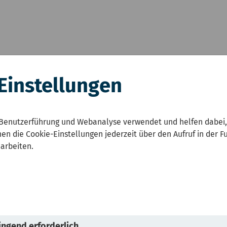
Einstellungen
zustandsbericht NRW
Karten
Umwelt und Ges
Benutzerführung und Webanalyse verwendet und helfen dabei,
en die Cookie-Einstellungen jederzeit über den Aufruf in der F
, Energie und Effizienz
Ressourceneffizienz und Kreislaufwirtscha
earbeiten.
en bei Rohstoffen
ngend erforderlich