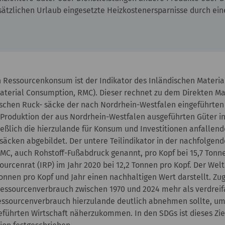
usätzlichen Urlaub eingesetzte Heizkostenersparnisse durch
n Ressourcenkonsum ist der Indikator des Inländischen Materia
aterial Consumption, RMC). Dieser rechnet zu dem Direkten Ma
ischen Ruck- säcke der nach Nordrhein-Westfalen eingeführte
Produktion der aus Nordrhein-Westfalen ausgeführten Güter in
eßlich die hierzulande für Konsum und Investitionen anfalle
cken abgebildet. Der untere Teilindikator in der nachfolgende
MC, auch Rohstoff-Fußabdruck genannt, pro Kopf bei 15,7 Tonne
ourcenrat (IRP) im Jahr 2020 bei 12,2 Tonnen pro Kopf. Der Welt
Tonnen pro Kopf und Jahr einen nachhaltigen Wert darstellt. Zu
 Ressourcenverbrauch zwischen 1970 und 2024 mehr als verdreifa
Ressourcenverbrauch hierzulande deutlich abnehmen sollte, um
eführten Wirtschaft näherzukommen. In den SDGs ist dieses Ziel