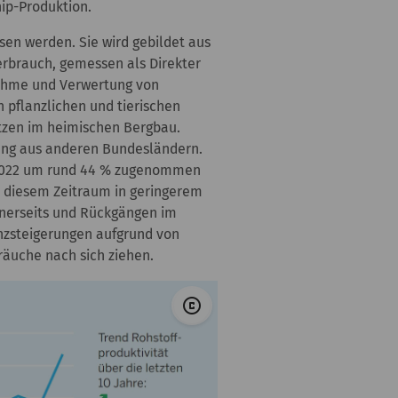
ip-Produktion.
sen werden. Sie wird gebildet aus
erbrauch, gemessen als Direkter
tnahme und Verwertung von
 pflanzlichen und tierischen
ätzen im heimischen Bergbau.
ang aus anderen Bundesländern.
nd 2022 um rund 44 % zugenommen
n diesem Zeitraum in geringerem
inerseits und Rückgängen im
enzsteigerungen aufgrund von
räuche nach sich ziehen.
© MUNV NRW
copyright