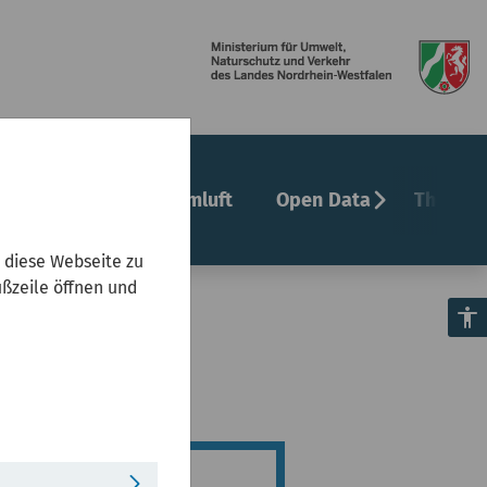
chevron_right
undheit
Innenraumluft
Open Data
Themenf
 diese Webseite zu
ußzeile öffnen und
ft
accessibility