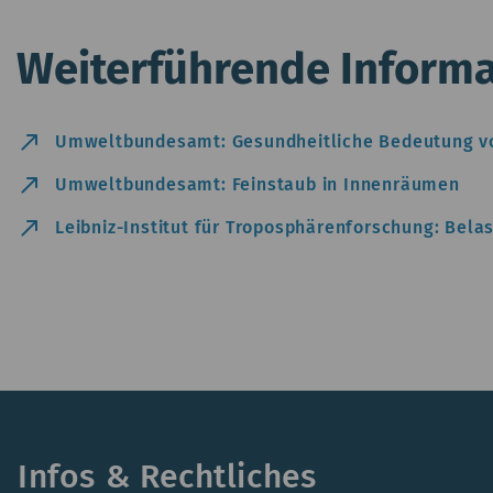
Weiterführende Informa
north_east
Umweltbundesamt: Gesundheitliche Bedeutung vo
north_east
Umweltbundesamt: Feinstaub in Innenräumen
north_east
Leibniz-Institut für Troposphärenforschung: Bela
Infos & Rechtliches