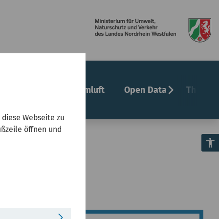
chevron_right
undheit
Innenraumluft
Open Data
Themenf
 diese Webseite zu
ußzeile öffnen und
accessibility
s