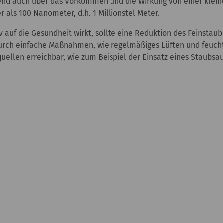
d auch über das Vorkommen und die Wirkung von einer kleiner
ner als 100 Nanometer, d.h. 1 Millionstel Meter.
 auf die Gesundheit wirkt, sollte eine Reduktion des Feinstau
 durch einfache Maßnahmen, wie regelmäßiges Lüften und feuch
ellen erreichbar, wie zum Beispiel der Einsatz eines Staubsau