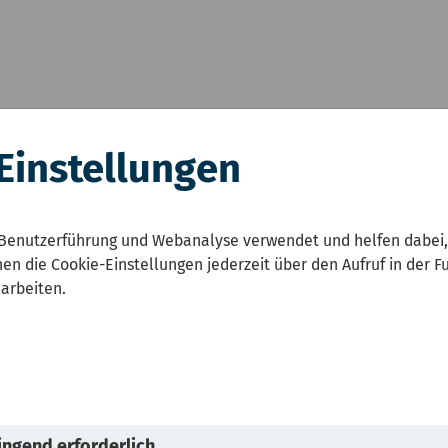
Einstellungen
zustandsbericht NRW
Karten
Umwelt und Ges
Benutzerführung und Webanalyse verwendet und helfen dabei,
en die Cookie-Einstellungen jederzeit über den Aufruf in der F
einstaub
earbeiten.
© Mikhail Nilov &#047; Pexel
copyright
ngend erforderlich