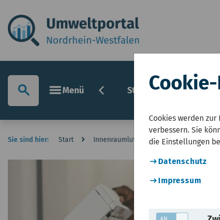
Cookie-
chevron_left
search
menu
Menü
Startseite
Umwelt
Cookies werden zur 
verbessern. Sie könn
Sie sind hier:
Start
Innenraumluft
Schadstoffe
F
die Einstellungen b
Datenschutz
Impressum
Zwi