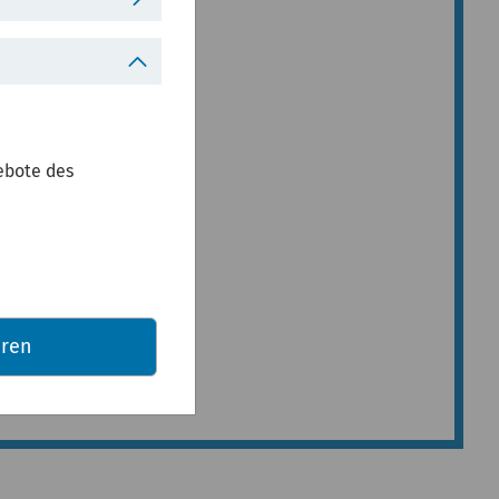
taub
ebote des
eren