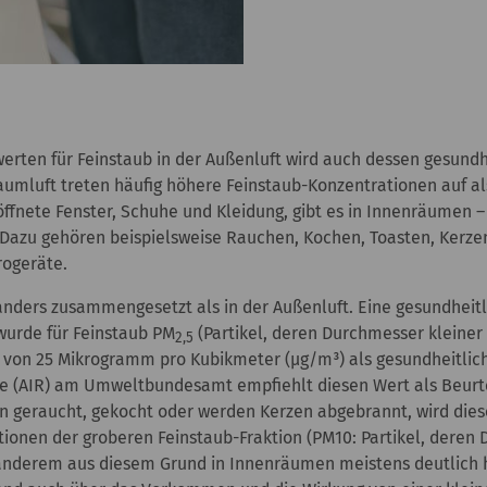
erten für Feinstaub in der Außenluft wird auch dessen gesundh
Raumluft treten häufig höhere Feinstaub-Konzentrationen auf a
öffnete Fenster, Schuhe und Kleidung, gibt es in Innenräumen –
. Dazu gehören beispielsweise Rauchen, Kochen, Toasten, Kerz
rogeräte.
 anders zusammengesetzt als in der Außenluft. Eine gesundheitl
wurde für Feinstaub PM
(Partikel, deren Durchmesser kleiner is
2,5
t von 25 Mikrogramm pro Kubikmeter (µg/m³) als gesundheitlic
e (AIR) am Umweltbundesamt empfiehlt diesen Wert als Beurt
geraucht, gekocht oder werden Kerzen abgebrannt, wird diese
tionen der groberen Feinstaub-Fraktion (PM10: Partikel, deren 
r anderem aus diesem Grund in Innenräumen meistens deutlich h