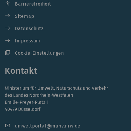
accessibility
Barrierefreiheit
east
Sitemap
east
Datenschutz
east
Impressum
ad_group
Cookie-Einstellungen
Kontakt
Ministerium für Umwelt, Naturschutz und Verkehr
des Landes Nordrhein-Westfalen
Emilie-Preyer-Platz 1
40479 Düsseldorf
mail
umweltportal@munv.nrw.de