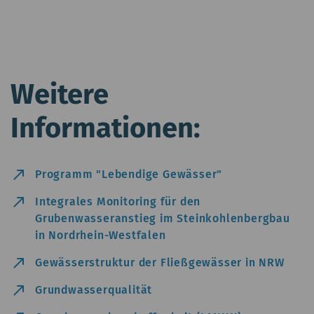
Weitere
Informationen:
north_east
Programm "Lebendige Gewässer"
north_east
Integrales Monitoring für den
Grubenwasseranstieg im Steinkohlenbergbau
in Nordrhein-Westfalen
north_east
Gewässerstruktur der Fließgewässer in NRW
north_east
Grundwasserqualität