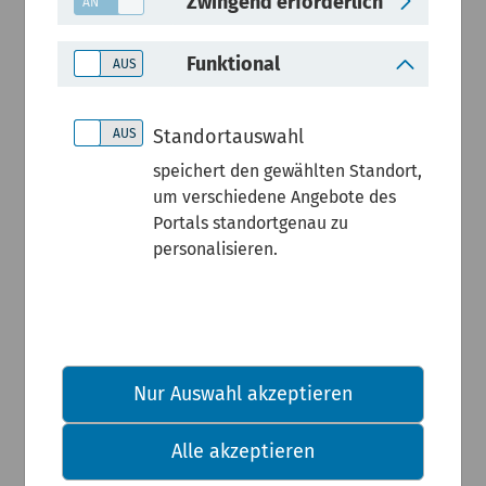
Zwingend erforderlich
Der
Funktional
Zustand
Standortauswahl
unserer
speichert den gewählten Standort,
um verschiedene Angebote des
Fließgewäs
Portals standortgenau zu
personalisieren.
ser und
des
Nur Auswahl akzeptieren
Grundwass
Alle akzeptieren