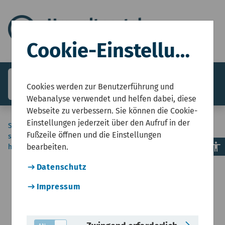
Cookie-Einstellungen
search
menu
Menü
Cookies werden zur Benutzerführung und
Webanalyse verwendet und helfen dabei, diese
Webseite zu verbessern. Sie können die Cookie-
Einstellungen jederzeit über den Aufruf in der
Sie
Start
Umweltzustandsbericht NRW
Boden und Wasser
Wasserwirtschaft
Fußzeile öffnen und die Einstellungen
sind
Der Zustand unserer Fließgewässer und des
accessibility
bearbeiten.
hier:
Grundwassers
Datenschutz
Impressum