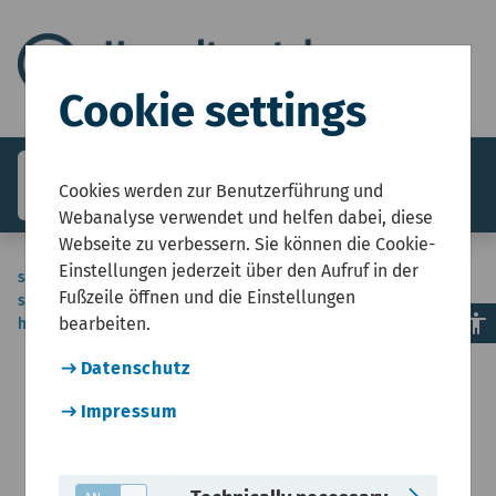
Cookie settings
search
menu
Menü
Cookies werden zur Benutzerführung und
Webanalyse verwendet und helfen dabei, diese
Webseite zu verbessern. Sie können die Cookie-
Einstellungen jederzeit über den Aufruf in der
sie-
Start
Umweltzustandsbericht NRW
Natur, Ländliche Räume
Fußzeile öffnen und die Einstellungen
sind-
Naturerbe und Naturschutz
accessibility
bearbeiten.
hier
Im oberen Hochrisikobereich: Planetare Grenze
Veränderung in der Integrität der Biosphäre
Datenschutz
Impressum