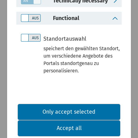
Technically necessary
Im oberen
Functional
Hochrisiko
Standortauswahl
bereich:
speichert den gewählten Standort,
um verschiedene Angebote des
Portals standortgenau zu
Planetare
personalisieren.
Grenze
"Veränderu
Only accept selected
ng in der
Accept all