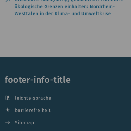
ökologische Grenzen einhalten: Nordrhein-
Westfalen in der Klima- und Umweltkrise
footer-info-title
auto_stories
leichte-sprache
accessibility
barrierefreiheit
east
Sitemap