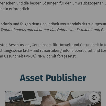
Menschen und die besten Lösungen für den umweltbezogenen Ge
deln erforderlich.
eprinzip und folgen dem Gesundheitsverständnis der Weltgesun
 Wohlbefindens und nicht nur das Fehlen von Krankheit und G
fassten Beschlusses „Gemeinsam für Umwelt und Gesundheit i
achtungsweise fach- und ressortübergreifend bearbeitet und 
und Gesundheit (MPUG) NRW damit fortgesetzt.
Asset Publisher
 MUNV NRW
© M
copyright