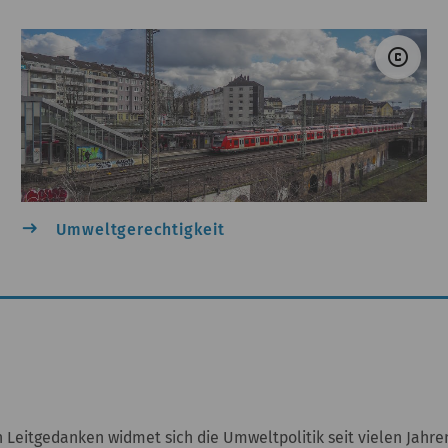
Gerd Altmann &#047; Pixabay
© P
copyright
east
Umweltgerechtigkeit
 Leitgedanken widmet sich die Umweltpolitik seit vielen Jahr