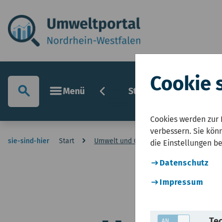
Cookie 
chevron_left
search
menu
Menü
Startseite
Umwelt
Cookies werden zur 
verbessern. Sie könn
sie-sind-hier
Start
Umwelt und Gesundheit
die Einstellungen b
Datenschutz
Impressum
Tec