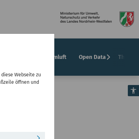
chevron_right
undheit
Innenraumluft
Open Data
Themenf
 diese Webseite zu
ußzeile öffnen und
accessibility