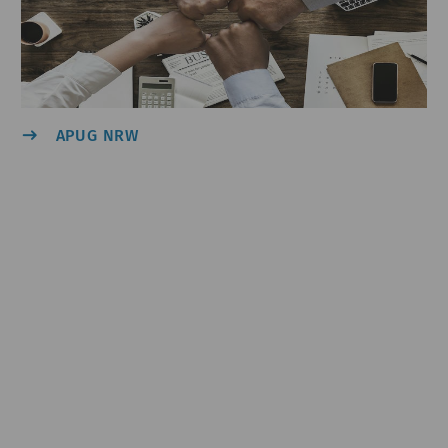
east
APUG NRW
SCY &#047; Pixabay