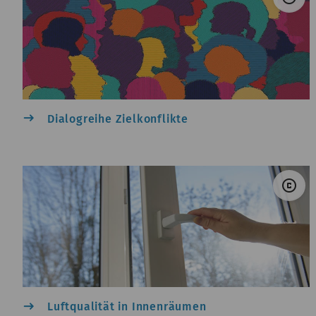
east
Dialogreihe Zielkonflikte
© 
copyright
east
Luftqualität in Innenräumen