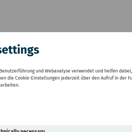
settings
zustandsbericht NRW
Karten
Umwelt und Ges
Benutzerführung und Webanalyse verwendet und helfen dabei,
en die Cookie-Einstellungen jederzeit über den Aufruf in der F
earbeiten.
hnically necessary