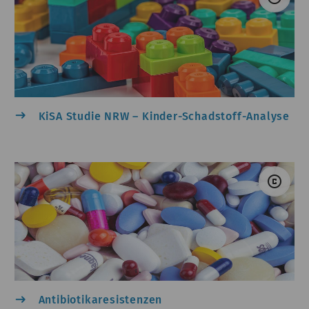
east
KiSA Studie NRW – Kinder-Schadstoff-Analyse
hrabar &#047; PantherMedia
© M
copyright
east
Antibiotikaresistenzen