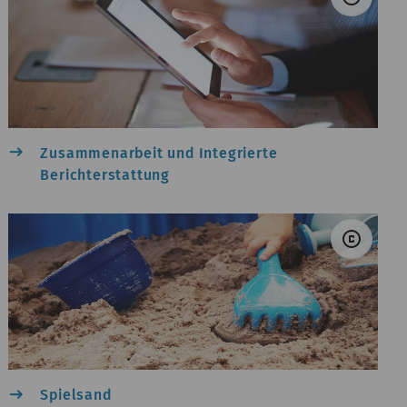
east
Zusammenarbeit und Integrierte
Berichterstattung
yriam Zilles &#047; Unsplash
© M.
copyright
east
Spielsand