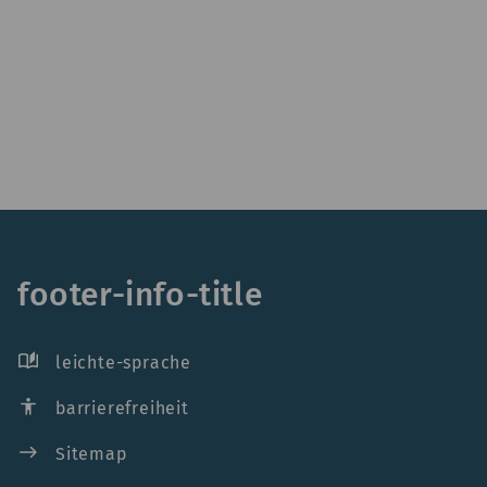
footer-info-title
auto_stories
leichte-sprache
accessibility
barrierefreiheit
east
Sitemap