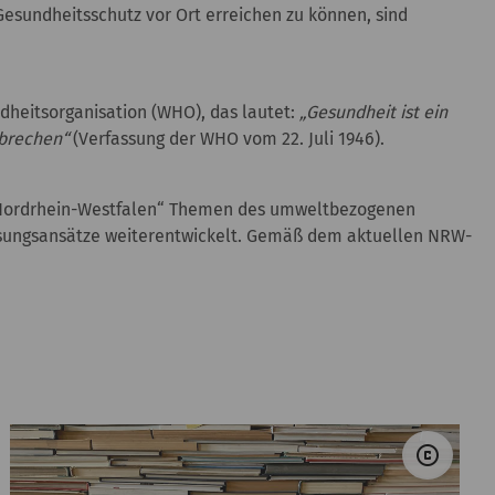
sundheitsschutz vor Ort erreichen zu können, sind
dheitsorganisation (WHO), das lautet:
„Gesundheit ist ein
ebrechen“
(Verfassung der WHO vom 22. Juli 1946).
n Nordrhein-Westfalen“ Themen des umweltbezogenen
Lösungsansätze weiterentwickelt. Gemäß dem aktuellen NRW-
ohamed Hassan &#047; Pixabay
© Ti
copyright