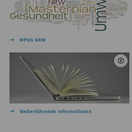
east
MPUG NRW
© 
copyright
east
Weiterführende Informationen