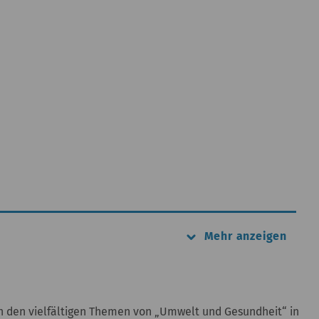
ixabay
keyboard_arrow_down
Mehr anzeigen
en den vielfältigen Themen von „Umwelt und Gesundheit“ in