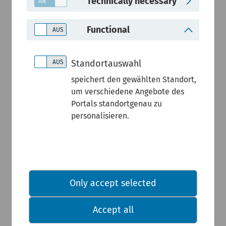
Technically necessary
Temperatu
Functional
rkenntage
Standortauswahl
und
speichert den gewählten Standort,
um verschiedene Angebote des
Niederschl
Portals standortgenau zu
personalisieren.
agssumme
n
Only accept selected
Klimaveränderungen
Accept all
können über