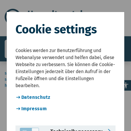
Cookie settings
search
menu
Menü
Cookies werden zur Benutzerführung und
Webanalyse verwendet und helfen dabei, diese
Webseite zu verbessern. Sie können die Cookie-
Einstellungen jederzeit über den Aufruf in der
sie-
Start
Umweltzustandsbericht NRW
Klima, Energie und Effizienz
Fußzeile öffnen und die Einstellungen
sind-
Klimawandel, Folgen und Anpassung
accessibility
bearbeiten.
hier
Temperaturkenntage und Niederschlagssummen
Datenschutz
Impressum