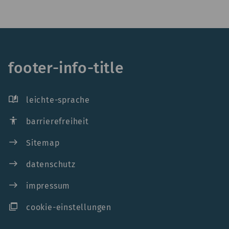
footer-info-title
auto_stories
leichte-sprache
accessibility
barrierefreiheit
east
Sitemap
east
datenschutz
east
impressum
ad_group
cookie-einstellungen