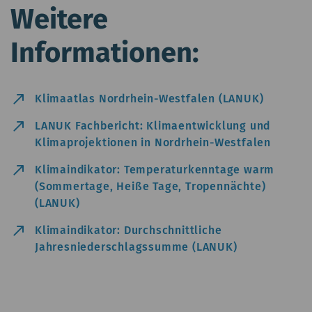
Weitere
Informationen:
north_east
Klimaatlas Nordrhein-Westfalen (LANUK)
north_east
LANUK Fachbericht: Klimaentwicklung und
Klimaprojektionen in Nordrhein-Westfalen
north_east
Klimaindikator: Temperaturkenntage warm
(Sommertage, Heiße Tage, Tropennächte)
(LANUK)
north_east
Klimaindikator: Durchschnittliche
Jahresniederschlagssumme (LANUK)