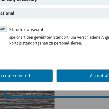
Hochw
ctional
Standortauswahl
Stark
speichert den gewählten Standort, um verschiedene Ang
Portals standortgenau zu personalisieren.
NRW
accept selected
Accept al
Auf dieser Seite find
Hochwasser-Informat