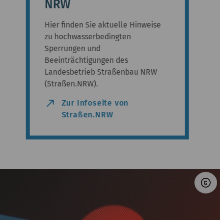
NRW
Hier finden Sie aktuelle Hinweise
zu hochwasserbedingten
Sperrungen und
Beeinträchtigungen des
Landesbetrieb Straßenbau NRW
(Straßen.NRW).
north_east
Zur Infoseite von
Straßen.NRW
©
copyright