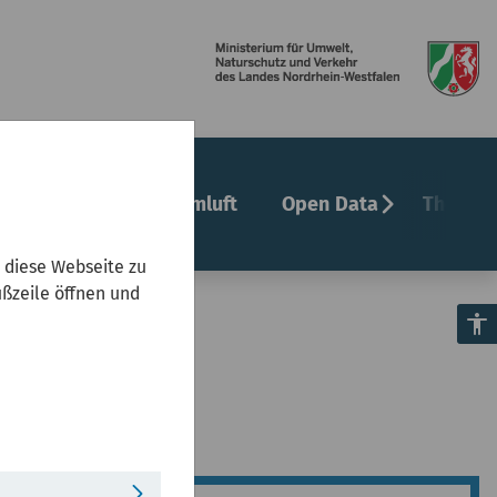
chevron_right
undheit
Innenraumluft
Open Data
Themenf
 diese Webseite zu
ußzeile öffnen und
accessibility
Pixabay