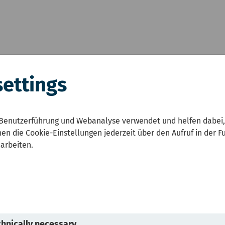
settings
zustandsbericht NRW
Karten
Umwelt und Ges
Benutzerführung und Webanalyse verwendet und helfen dabei,
en die Cookie-Einstellungen jederzeit über den Aufruf in der F
sser und Starkregen
earbeiten.
© Markus Distelrath &#047; 
copyright
hnically necessary