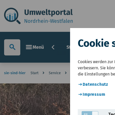
Cookie 
chevron_left
search
menu
Menü
Startseite
Umwelt
Cookies werden zur 
verbessern. Sie könn
sie-sind-hier
Start
Service
Informationsseite Hochwa
die Einstellungen b
Datenschutz
Impressum
Tec