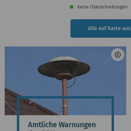
© O
copyright
Amtliche Warnungen