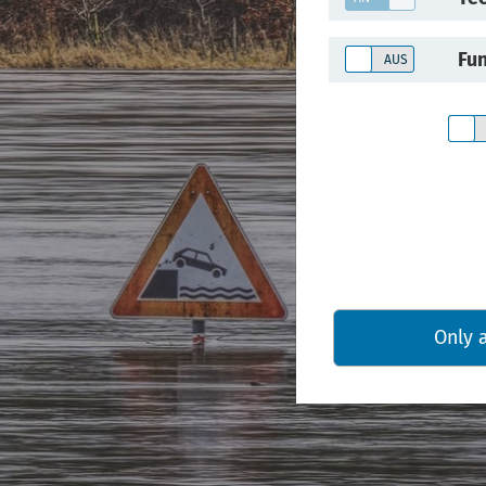
Fun
Only 