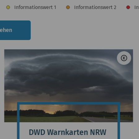
to Zapletal &#047; Pixabay
© T
copyright
DWD Warnkarten NRW