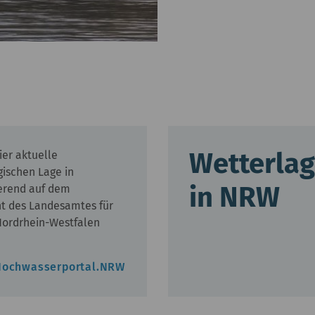
Wetterla
ier aktuelle
gischen Lage in
in NRW
erend auf dem
t des Landesamtes für
Nordrhein-Westfalen
 Hochwasserportal.NRW