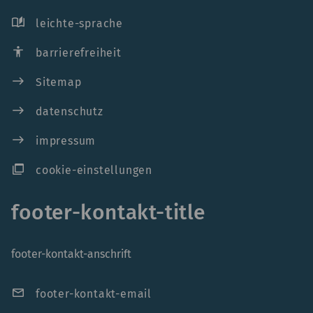
auto_stories
leichte-sprache
accessibility
barrierefreiheit
east
Sitemap
east
datenschutz
east
impressum
ad_group
cookie-einstellungen
footer-kontakt-title
footer-kontakt-anschrift
mail
footer-kontakt-email