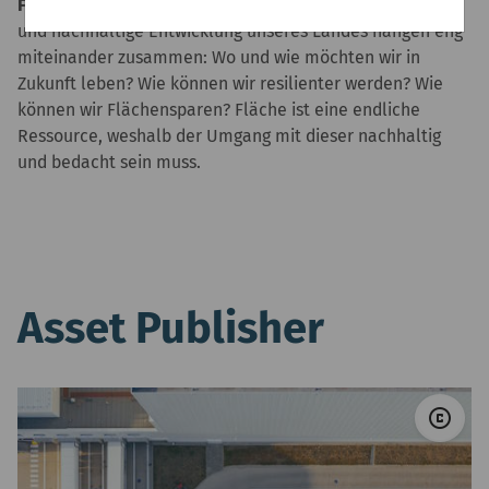
Fläche effizient nutzen und schützen:
Flächennutzung
und nachhaltige Entwicklung unseres Landes hängen eng
miteinander zusammen: Wo und wie möchten wir in
Zukunft leben? Wie können wir resilienter werden? Wie
können wir Flächensparen? Fläche ist eine endliche
Ressource, weshalb der Umgang mit dieser nachhaltig
und bedacht sein muss.
Asset Publisher
© 
copyright