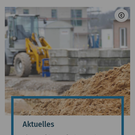
© 
copyright
Aktuelles