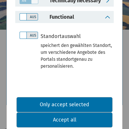
Technically necessary
Functional
Standortauswahl
Themenfeld
speichert den gewählten Standort,
um verschiedene Angebote des
Portals standortgenau zu
Fläche
personalisieren.
Böden erhalten. Räume erkennen.
Entwicklung sichern.
Only accept selected
Accept all