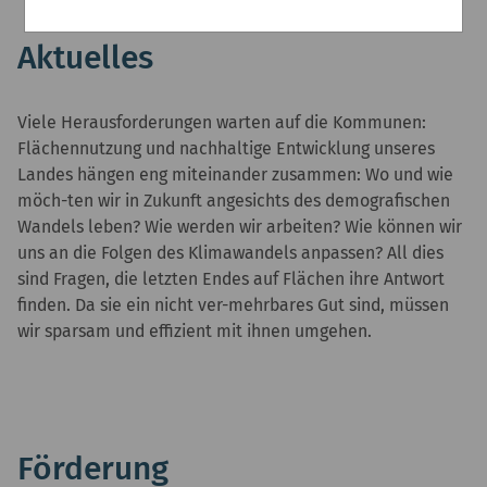
Aktuelles
Viele Herausforderungen warten auf die Kommunen:
Flächennutzung und nachhaltige Entwicklung unseres
Landes hängen eng miteinander zusammen: Wo und wie
möch-ten wir in Zukunft angesichts des demografischen
Wandels leben? Wie werden wir arbeiten? Wie können wir
uns an die Folgen des Klimawandels anpassen? All dies
sind Fragen, die letzten Endes auf Flächen ihre Antwort
finden. Da sie ein nicht ver-mehrbares Gut sind, müssen
wir sparsam und effizient mit ihnen umgehen.
Förderung