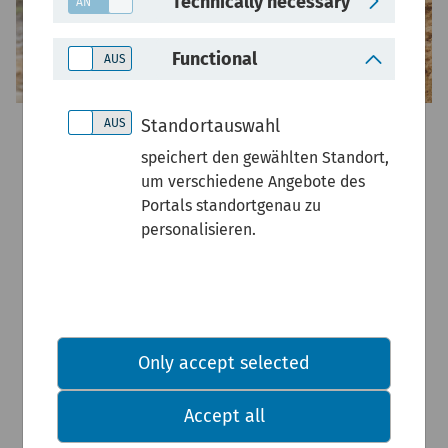
Technically necessary
Functional
Standortauswahl
Aktuelles
speichert den gewählten Standort,
um verschiedene Angebote des
Portals standortgenau zu
Mit uns auf dem Laufenden –
personalisieren.
rund ums Thema Fläche
Only accept selected
Accept all