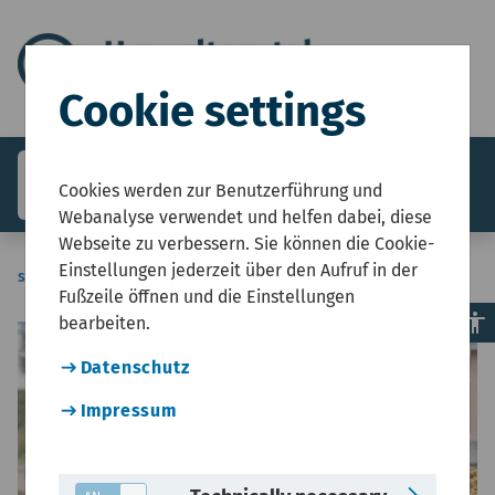
Cookie settings
search
menu
Menü
Cookies werden zur Benutzerführung und
Webanalyse verwendet und helfen dabei, diese
Webseite zu verbessern. Sie können die Cookie-
Einstellungen jederzeit über den Aufruf in der
sie-sind-hier
Start
Themenfeld Fläche
Aktuelles
Fußzeile öffnen und die Einstellungen
accessibility
bearbeiten.
© 
copyright
Datenschutz
Impressum