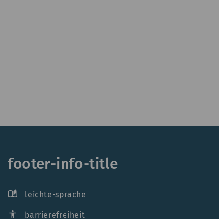
footer-info-title
auto_stories
leichte-sprache
accessibility
barrierefreiheit