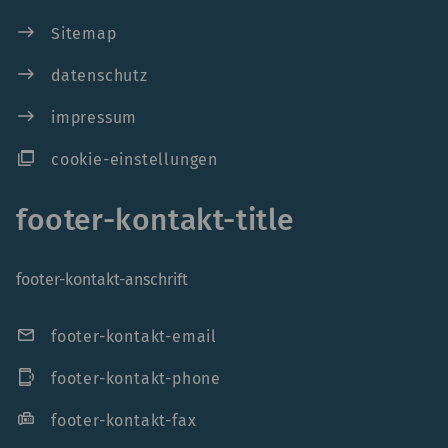
east
Sitemap
east
datenschutz
east
impressum
ad_group
cookie-einstellungen
footer-kontakt-title
footer-kontakt-anschrift
mail
footer-kontakt-email
phonelink_ring
footer-kontakt-phone
fax
footer-kontakt-fax