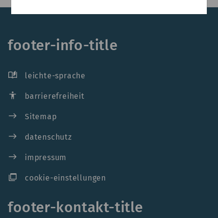
footer-info-title
auto_stories
leichte-sprache
accessibility
barrierefreiheit
east
Sitemap
east
datenschutz
east
impressum
ad_group
cookie-einstellungen
footer-kontakt-title