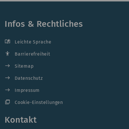
Infos & Rechtliches
auto_stories
Leichte Sprache
accessibility
Barrierefreiheit
east
Sitemap
east
Datenschutz
east
Impressum
ad_group
Cookie-Einstellungen
Kontakt