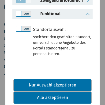
Zwingend erforderlich
Ort
Funktional
Viele Informationen zur Umwelt können auf
Standortauswahl
Karten dargestellt werden. Hier haben wir
speichert den gewählten Standort,
aus vielen Bereichen Informationen
um verschiedene Angebote des
zusammengeführt. Sie können einen
Portals standortgenau zu
Standort vorgeben oder direkt in der Karte
personalisieren.
suchen, erhalten Kurzinformationen zu den
Objekten und werden gegebenenfalls direkt
zu weiterführenden Inhalten geleitet.
Nur Auswahl akzeptieren
Alle akzeptieren