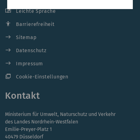
auto_stories
Leichte Sprache
accessibility
Barrierefreiheit
east
Sitemap
east
Datenschutz
east
Impressum
ad_group
Cookie-Einstellungen
Kontakt
Ministerium für Umwelt, Naturschutz und Verkehr
des Landes Nordrhein-Westfalen
Emilie-Preyer-Platz 1
40479 Düsseldorf