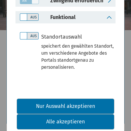
Zwingend erforderlich
Funktional
Standortauswahl
Offene Umwelt-
speichert den gewählten Standort,
um verschiedene Angebote des
Portals standortgenau zu
und
personalisieren.
Verkehrsdaten
Transparente Daten für eine
Nur Auswahl akzeptieren
nachhaltige Zukunft
Alle akzeptieren