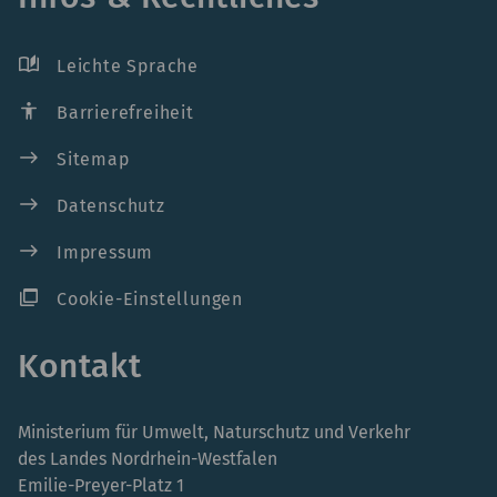
auto_stories
Leichte Sprache
accessibility
Barrierefreiheit
east
Sitemap
east
Datenschutz
east
Impressum
ad_group
Cookie-Einstellungen
Kontakt
Ministerium für Umwelt, Naturschutz und Verkehr
des Landes Nordrhein-Westfalen
Emilie-Preyer-Platz 1