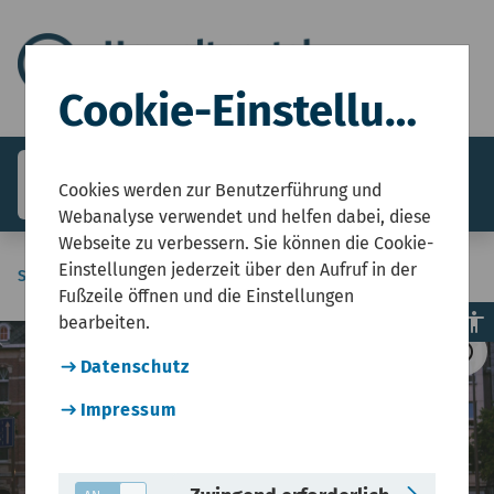
Cookie-Einstellungen
search
menu
Menü
Cookies werden zur Benutzerführung und
Webanalyse verwendet und helfen dabei, diese
Webseite zu verbessern. Sie können die Cookie-
Einstellungen jederzeit über den Aufruf in der
Sie sind hier:
Start
Open Data
Fußzeile öffnen und die Einstellungen
accessibility
bearbeiten.
©
copyright
Datenschutz
Impressum