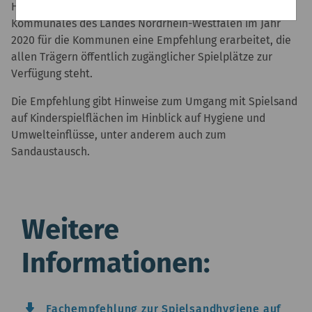
Hierzu haben die Ministerien für Umwelt, Gesundheit und
Kommunales des Landes Nordrhein-Westfalen im Jahr
2020 für die Kommunen eine Empfehlung erarbeitet, die
allen Trägern öffentlich zugänglicher Spielplätze zur
Verfügung steht.
Die Empfehlung gibt Hinweise zum Umgang mit Spielsand
auf Kinderspielflächen im Hinblick auf Hygiene und
Umwelteinflüsse, unter anderem auch zum
Sandaustausch.
Weitere
Informationen:
download_2
Fachempfehlung zur Spielsandhygiene auf