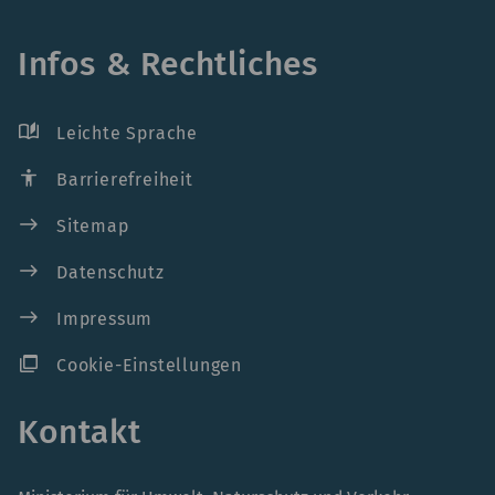
Infos & Rechtliches
auto_stories
Leichte Sprache
accessibility
Barrierefreiheit
east
Sitemap
east
Datenschutz
east
Impressum
ad_group
Cookie-Einstellungen
Kontakt