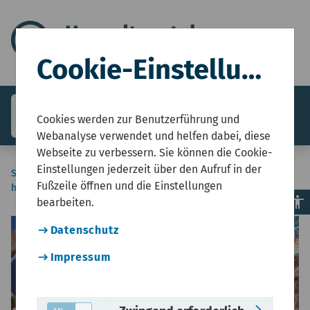
Cookie-Einstellungen
search
menu
Menü
Cookies werden zur Benutzerführung und
Webanalyse verwendet und helfen dabei, diese
Webseite zu verbessern. Sie können die Cookie-
Einstellungen jederzeit über den Aufruf in der
Sie sind
Start
Umwelt und Gesundheit
Spielsand
Fußzeile öffnen und die Einstellungen
hier:
accessibility
bearbeiten.
© M
Datenschutz
copyright
Impressum