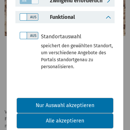
Zwingend erforderlich
Funktional
Standortauswahl
speichert den gewählten Standort,
Spielsand
um verschiedene Angebote des
Portals standortgenau zu
personalisieren.
-
Nur Auswahl akzeptieren
Von Kommunen oder deren Beauftragten werden häufig
Fragen zur Hygiene auf Kinderspielflächen und der
Alle akzeptieren
notwendigen Wechselfrequenz von Spielsand gestellt.