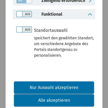
Zwingend erforderlich
Tagtäglich
Funktional
er
Standortauswahl
Flächenver
speichert den gewählten Standort,
um verschiedene Angebote des
Portals standortgenau zu
brauch und
personalisieren.
Bodenversi
egelung
Nur Auswahl akzeptieren
Der Landnutzungswandel
Alle akzeptieren
im Sinne von