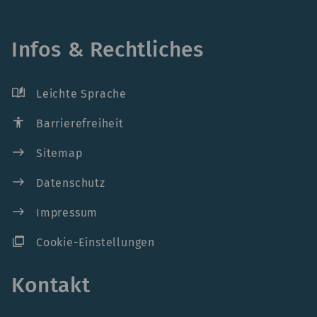
Infos & Rechtliches
auto_stories
Leichte Sprache
accessibility
Barrierefreiheit
east
Sitemap
east
Datenschutz
east
Impressum
ad_group
Cookie-Einstellungen
Kontakt