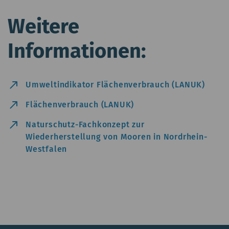
Weitere
Informationen:
north_east
Umweltindikator Flächenverbrauch (LANUK)
north_east
Flächenverbrauch (LANUK)
north_east
Naturschutz-Fachkonzept zur
Wiederherstellung von Mooren in Nordrhein-
Westfalen