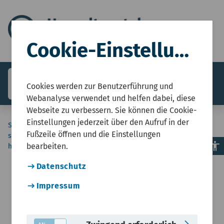
Cookie-Einstellungen
search
menu
Menü
Cookies werden zur Benutzerführung und
Webanalyse verwendet und helfen dabei, diese
Webseite zu verbessern. Sie können die Cookie-
Einstellungen jederzeit über den Aufruf in der
Sie
Start
Umweltzustandsbericht NRW
Boden und Wasser
Fußzeile öffnen und die Einstellungen
sind
Boden- und Flächenschutz, Altlasten
accessibility
bearbeiten.
hier:
Tagtäglicher Flächenverbrauch und
Bodenversiegelung
Datenschutz
Impressum